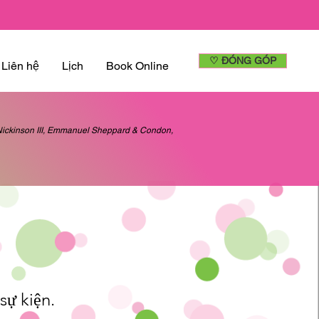
♡ ĐÓNG GÓP
Liên hệ
Lịch
Book Online
d Nickinson III, Emmanuel Sheppard & Condon,
sự kiện.