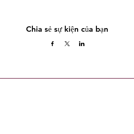
Chia sẻ sự kiện của bạn
Bản quyền tất cả nội dung Escambia County Healthy Start Coalition, In
 mục đích thay thế lời khuyên y tế. Luôn luôn tham khảo ý kiến bác sĩ của bạn với
sơ Công cộng: Chính phủ Florida theo Luật Sunshine cấm thảo luận bên ngoài cuộc
 Liên minh Healthy Start nào về bất kỳ vấn đề nào có thể được đưa ra trước Hội 
ết các thông tin liên lạc qua email do các thành viên hoặc nhân viên của Healthy 