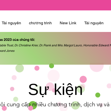
Tài nguyên
chương trình
New Link
Tài nguyên
as 2023 của chúng tôi:
able Trust, Dr. Christine Krier, Dr. Frank and Mrs. Margot Lauro, Honorable Edwar
ward Jones
Sự kiện
ôi cung cấp nhiều chương trình, dịch vụ và 