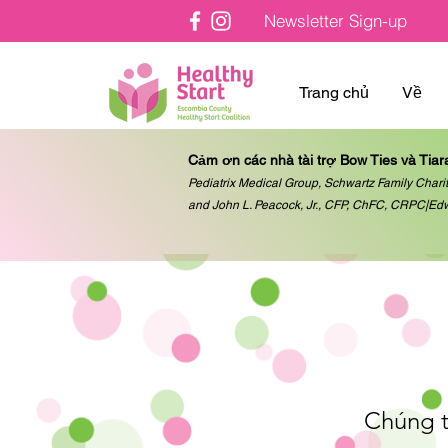
Newsletter Sign-up
Trang chủ
Về
Cảm ơn các nhà tài trợ Bow Ties và Tiar
Pediatrix Medical Group, Schwartz Family Charit
and John L. Peacock, Jr., CFP, ChFC, CRPC|Ed
Chúng t