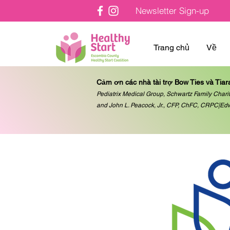
Newsletter Sign-up
Trang chủ
Về
Cảm ơn các nhà tài trợ Bow Ties và Tiar
Pediatrix Medical Group, Schwartz Family Charit
and John L. Peacock, Jr., CFP, ChFC, CRPC|Ed