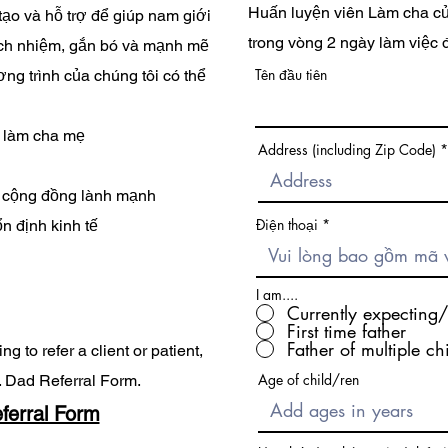
Huấn luyện viên Làm cha của
tạo và hỗ trợ để giúp nam giới
trong vòng 2 ngày làm việc đ
ách nhiệm, gắn bó và mạnh mẽ
Tên đầu tiên
ng trình của chúng tôi có thể
g làm cha mẹ
Address (including Zip Code)
& cộng đồng lành mạnh
Điện thoại
n định kinh tế
I am....
Currently expecting/
First time father
Father of multiple ch
g to refer a client or patient,
Age of child/ren
M. Dad Referral Form.
ferral Form