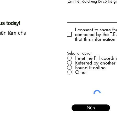
Làm thế nào chúng tôi có thể g
us today!
I consent to share t
iên làm cha
contacted by the T.
that this information
Select an option
I met the FH coordin
Referred by another
Found it online
Other
Nộp