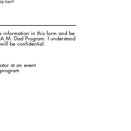
iúp bạn?
he information in this form and be
E.A.M. Dad Program. I understand
 will be confidential.
ator at an event
 program