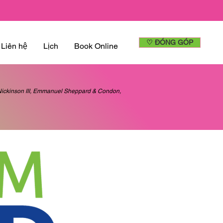
♡ ĐÓNG GÓP
Liên hệ
Lịch
Book Online
d Nickinson III, Emmanuel Sheppard & Condon,