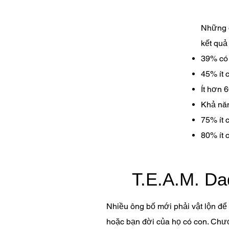
Những đ
kết quả 
39% có 
45% ít 
Ít hơn 
Khả năn
75% ít 
80% ít 
T.E.A.M. Da
Nhiều ông bố mới phải vật lộn để t
hoặc bạn đời của họ có con. Chư