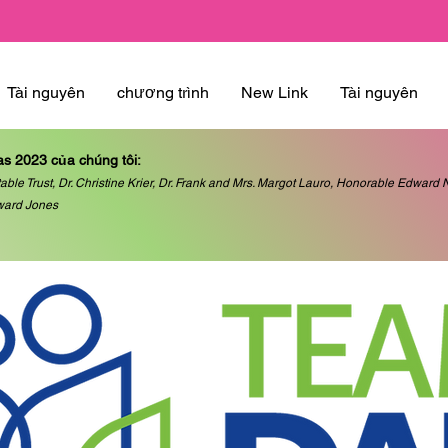
Tài nguyên
chương trình
New Link
Tài nguyên
as 2023 của chúng tôi:
able Trust, Dr. Christine Krier, Dr. Frank and Mrs. Margot Lauro, Honorable Edwar
ward Jones