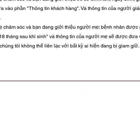
đưa vào phần "Thông tin khách hàng". Và thông tin của người g
.
 chăm sóc và bạn đang giới thiệu người mẹ: bệnh nhân được 
8 tháng sau khi sinh" và thông tin của người mẹ sẽ được đưa v
húng tôi không thể liên lạc với bất kỳ ai hiện đang bị giam giữ.
Bản quyền tất cả nội dung Escambia County Healthy Start Coalition, In
 mục đích thay thế lời khuyên y tế. Luôn luôn tham khảo ý kiến bác sĩ của bạn với
sơ Công cộng: Chính phủ Florida theo Luật Sunshine cấm thảo luận bên ngoài cuộc
 Liên minh Healthy Start nào về bất kỳ vấn đề nào có thể được đưa ra trước Hội 
ết các thông tin liên lạc qua email do các thành viên hoặc nhân viên của Healthy 
 sơ công khai phải được lưu giữ và, theo yêu cầu, được cung cấp cho công chúng v