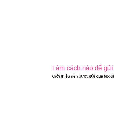
Làm cách nào để gửi 
Giới thiệu nên được
gửi qua fax
đế