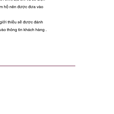
iám hộ nên được đưa vào
giới thiệu sẽ được đánh
ào thông tin khách hàng .
c.
 mối quan tâm hoặc câu hỏi mà bạn có.
 họp được thông báo hợp lệ giữa bất kỳ hai
đồng. Lệnh cấm này áp dụng cho các cuộc thảo
Start Coalition thực hiện hoặc nhận được đều
à phương tiện truyền thông.