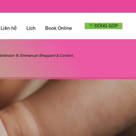
♡ ĐÓNG GÓP
Liên hệ
Lịch
Book Online
d Nickinson III, Emmanuel Sheppard & Condon,