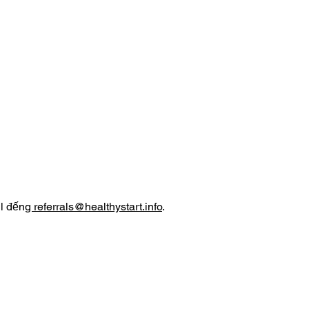
l đến
g referrals
@healthystart.inf
o
.