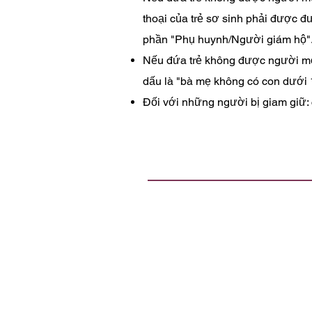
thoại của trẻ sơ sinh phải được 
phần "Phụ huynh/Người giám hộ"
Nếu đứa trẻ không được người mẹ
dấu là "bà mẹ không có con dưới 1
Đối với những người bị giam giữ: c
Tài liệu này không nhằm
Lưu ý về Luật Sunshine và Hồ 
hoặc nhiều thành viên Hội đồng
luận qua e-mail. Hơn nữa, hầu h
được coi là hồ