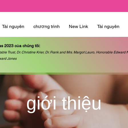
Tài nguyên
chương trình
New Link
Tài nguyên
as 2023 của chúng tôi:
able Trust, Dr. Christine Krier, Dr. Frank and Mrs. Margot Lauro, Honorable Edwar
ward Jones
giới thiệu