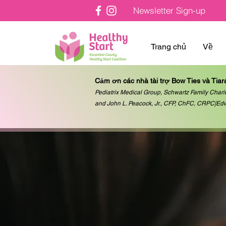
Newsletter Sign-up
Trang chủ
Về
Cảm ơn các nhà tài trợ Bow Ties và Tiar
Pediatrix Medical Group, Schwartz Family Charit
and John L. Peacock, Jr., CFP, ChFC, CRPC|Ed