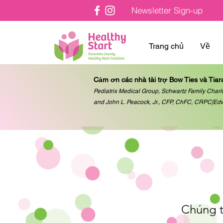
Newsletter Sign-up
Trang chủ
Về
Cảm ơn các nhà tài trợ Bow Ties và Tiar
Pediatrix Medical Group, Schwartz Family Charit
and John L. Peacock, Jr., CFP, ChFC, CRPC|Ed
Chúng t