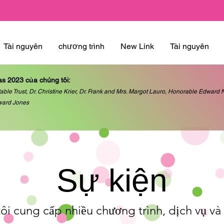
Tài nguyên
chương trình
New Link
Tài nguyên
as 2023 của chúng tôi:
able Trust, Dr. Christine Krier, Dr. Frank and Mrs. Margot Lauro, Honorable Edwar
ward Jones
Sự kiện
ôi cung cấp nhiều chương trình, dịch vụ và 