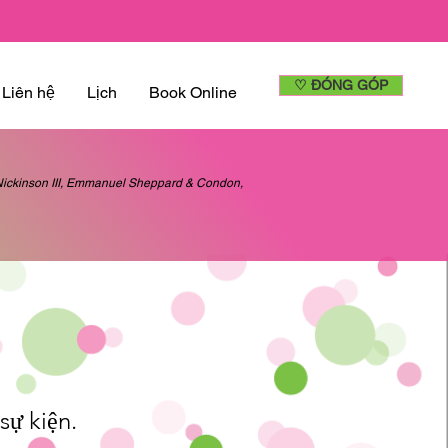
♡ ĐÓNG GÓP
Liên hệ
Lịch
Book Online
d Nickinson III, Emmanuel Sheppard & Condon,
sự kiện.