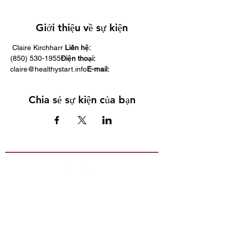
Giới thiệu về sự kiện
 Claire Kirchharr 
Liên hệ:
(850) 530-1955
Điện thoại:
claire@healthystart.info
E-mail:
Chia sẻ sự kiện của bạn
Bản quyền tất cả nội dung Escambia
County Healthy Start Coalition, Inc.
Tài liệu này không nhằm mục đích thay
thế lời khuyên y tế. Luôn luôn tham khảo